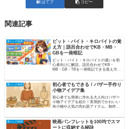
はてブ
コピー
関連記事
ビット・バイト・キロバイトの覚
暮らしの知識
え方｜語呂合わせでKB・MB・
GBを一発暗記
ビット・バイト・キロバイトの違いを初
心者向けに解説。語呂合わせでKB・
MB・GB・TBを一発暗記できる覚え方
と、よくある勘違いもわかりやすく紹介
します。
初心者でもできる！バザー手作り
暮らしの知識
小物アイデア集
初心者でも簡単に作れる大人向けバザー
小物アイデアを紹介！実用的でかわいい
布小物や人気の売れ筋アイテム、制作の
コツ、展示・販売のポイントまで詳しく
解説。ハンドメイド初心者でも楽しく挑
戦できる内容です。
映画パンフレットを100均でスマ
暮らしの知識
ートに収納する秘訣