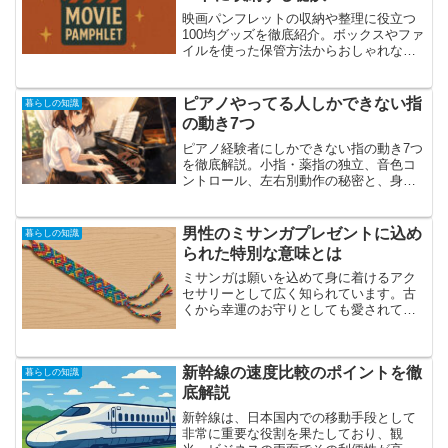
映画パンフレットの収納や整理に役立つ
100均グッズを徹底紹介。ボックスやファ
イルを使った保管方法からおしゃれな飾
り方、旅行パンフレットの管理法まで詳
しく解説します。
ピアノやってる人しかできない指
暮らしの知識
の動き7つ
ピアノ経験者にしかできない指の動き7つ
を徹底解説。小指・薬指の独立、音色コ
ントロール、左右別動作の秘密と、身に
つく理由・自宅でできる練習法まで分か
りやすく紹介します。
男性のミサンガプレゼントに込め
暮らしの知識
られた特別な意味とは
ミサンガは願いを込めて身に着けるアク
セサリーとして広く知られています。古
くから幸運のお守りとしても愛されてお
り、特に贈り物としての価値が高いアイ
テムです。特に男性から贈られるミサン
ガには、友情や愛情、または応援の気持
新幹線の速度比較のポイントを徹
ちなど、さまざまな感情が...
暮らしの知識
底解説
新幹線は、日本国内での移動手段として
非常に重要な役割を果たしており、観