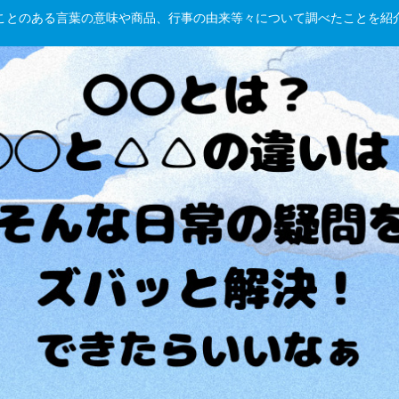
hしたことのある言葉の意味や商品、行事の由来等々について調べたことを