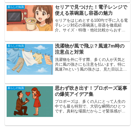
ントまでわかりやすくまとめました。バ
ザー成功のコツも解説。
セリアで見つけた！電子レンジで
暮らしの知識
使える茶碗蒸し容器の魅力
セリアをはじめとする100均で手に入る電
子レンジ対応の茶碗蒸し容器を徹底紹
介。サイズ・特徴・他社比較からおすす
めレシピ、活用方法までわかりやすくま
とめた便利ガイド。初心者でも失敗しな
い茶碗蒸し作りのコツも解説！
洗濯物が風で飛ぶ？風速7m時の
暮らしの知識
注意点と対策
洗濯物を外に干す際、多くの人が天気と
共に風の強さにも注意を払います。特に
風速7mという風の強さは、見た目以上に
洗濯物の飛散リスクを高めるため、十分
な対策が求められます。風速7mは日常生
活に支障をきたすほどの風ではないもの
思わず吹き出す！プロポーズ返事
の、洗濯物の固定が不...
暮らしの知識
の爆笑アイデア集
プロポーズは、多くの人にとって人生の
中でも最も特別で、大切な瞬間のひとつ
です。真剣な場面だからこそ緊張感が漂
いがちですが、そこに少しだけユーモア
を交えることで、重すぎず温かみのある
雰囲気を演出することができます。笑い
や驚きが加わることで、思...