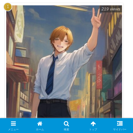
219 views
時間内に「おさめる」の漢字は収める・納め
メニュー
ホーム
検索
トップ
サイドバー