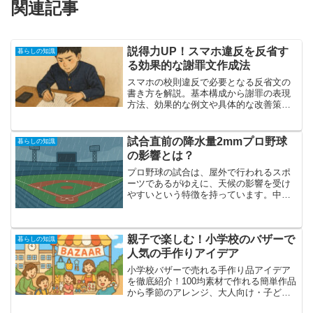
関連記事
説得力UP！スマホ違反を反省す
暮らしの知識
る効果的な謝罪文作成法
スマホの校則違反で必要となる反省文の
書き方を解説。基本構成から謝罪の表現
方法、効果的な例文や具体的な改善策ま
で紹介し、誠意が伝わる反省文作成をサ
ポートします。
試合直前の降水量2mmプロ野球
暮らしの知識
の影響とは？
プロ野球の試合は、屋外で行われるスポ
ーツであるがゆえに、天候の影響を受け
やすいという特徴を持っています。中で
も「雨」は、プレーの質や安全性、さら
には観客の快適性にまで関わる重要なフ
ァクターとなります。特に、降水量がわ
親子で楽しむ！小学校のバザーで
ずか2mmといった一見些...
暮らしの知識
人気の手作りアイデア
小学校バザーで売れる手作り品アイデア
を徹底紹介！100均素材で作れる簡単作品
から季節のアレンジ、大人向け・子ども
向けの人気アイテム、親子で楽しむポイ