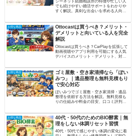
シーネット結婚相談所の特徴や忙しい人
でも続けやすい婚活サポートをわかりや
すく解説。真剣な出会いを求める人向け
に、料金プランやサポート内容、利用す
るメリット、理想の相手と出会うための
ポイントを紹介します。
Ottocastは買うべき？メリット・
お得な商品
デメリットと向いている人を完全
解説
Ottocastは買うべき？CarPlayを拡張して
動画視聴やアプリ利用を可能にする人気
デバイスのメリット・デメリット、対応
車種や選び方、おすすめな人まで徹底解
説します。
ゴミ屋敷・空き家清掃なら「ぽい
お得な商品
みつ」｜遺品整理も無料見積もり
で安心対応
ぽいみつでゴミ屋敷・空き家清掃・遺品
整理を依頼する方法を解説。無料見積も
りの仕組みや料金の目安、口コミ評判、
失敗しない業者選びのポイントまで初心
者にもわかりやすく紹介します。
40代・50代のためのBIO酵素｜無
お得な商品
理をしない体調リセット習慣
40代・50代で感じやすい体調の変化に着
目し、無理をしない健康習慣としてBIO