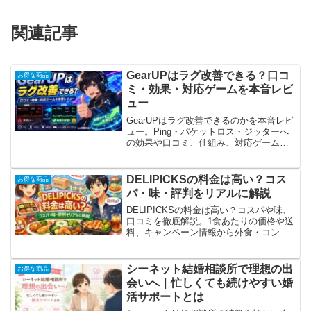
関連記事
GearUPはラグ改善できる？口コ
お得な商品
ミ・効果・対応ゲームを本音レビ
ュー
GearUPはラグ改善できるのかを本音レビ
ュー。Ping・パケットロス・ジッターへ
の効果や口コミ、仕組み、対応ゲーム、
料金まで徹底解説。導入前に知っておき
たい注意点やおすすめできる人もわかり
やすく紹介します。
DELIPICKSの料金は高い？コス
お得な商品
パ・味・評判をリアルに解説
DELIPICKSの料金は高い？コスパや味、
口コミを徹底解説。1食あたりの価格や送
料、キャンペーン情報から外食・コンビ
ニとの違い、利用者の評判まで網羅。時
短と健康を両立できる宅配食の魅力と、
お得な活用方法もわかりやすく紹介しま
シーネット結婚相談所で理想の出
お得な商品
す。
会いへ｜忙しくても続けやすい婚
活サポートとは