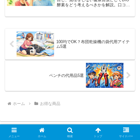
酵素をどう考えるべきかを解説。口コミ
や選び方の判断軸も整理します。
100均でOK？布団乾燥機の袋代用アイテ
ム5選
ペンチの代用品5選
ホーム
お得な商品
メニュー
ホーム
検索
トップ
サイドバー