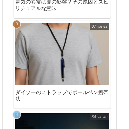
電気の異常は霊の影響？その原因とスピ
リチュアルな意味
87 views
ダイソーのストラップでボールペン携帯
法
84 views