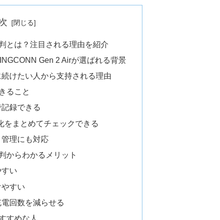
次
Airの評判とは？注目される理由を紹介
CONN Gen 2 Airが選ばれる背景
に続けたい人から支持される理由
でできること
で記録できる
変化をまとめてチェックできる
タ管理にも対応
irの評判からわかるメリット
やすい
けやすい
充電回数を減らせる
rがおすすめな人