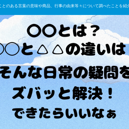
hしたことのある言葉の意味や商品、行事の由来等々について調べたことを