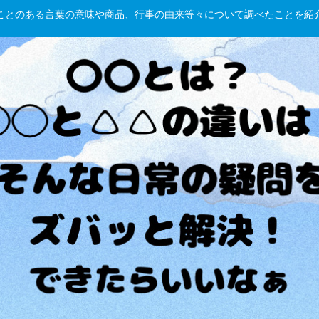
hしたことのある言葉の意味や商品、行事の由来等々について調べたことを