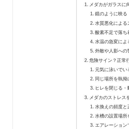
メダカがガラスに
鏡のように映る
水質悪化による
酸素不足で落ち
水温の急変によ
外敵や人影への
危険サイン？正常
元気に泳いでい
同じ場所を執拗
ヒレを閉じる・
メダカのストレス
水換えの頻度と
水槽の設置場所
エアレーション