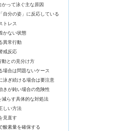
向かって泳ぐ主な原因
「自分の姿」に反応している
ストレス
着かない状態
る異常行動
警戒反応
行動との見分け方
る場合は問題ないケース
に泳ぎ続ける場合は要注意
動きが鈍い場合の危険性
を減らす具体的な対処法
正しい方法
を見直す
で酸素量を確保する