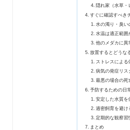
隠れ家（水草・
すぐに確認すべき
水の濁り・臭い
水温は適正範囲
他のメダカに異
放置するとどうな
ストレスによる
病気の発症リス
最悪の場合の死
予防するための日
安定した水質を
過密飼育を避け
定期的な観察習
まとめ