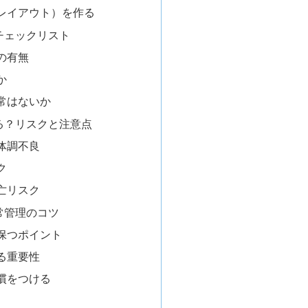
レイアウト）を作る
チェックリスト
の有無
か
常はないか
る？リスクと注意点
体調不良
ク
亡リスク
常管理のコツ
保つポイント
る重要性
慣をつける