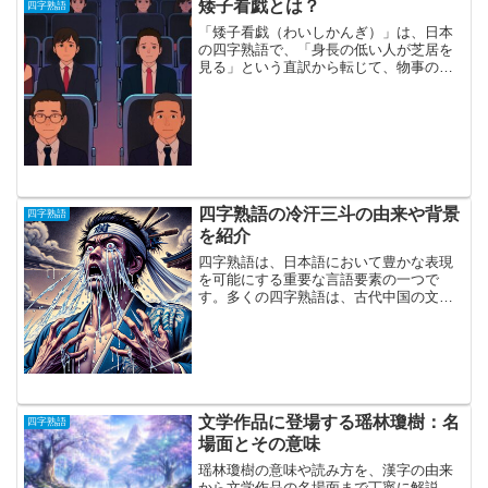
矮子看戯とは？
四字熟語
「矮子看戯（わいしかんぎ）」は、日本
の四字熟語で、「身長の低い人が芝居を
見る」という直訳から転じて、物事の本
質を理解せずに、ただ表面的な部分を見
て満足してしまうという意味で使われま
す。具体的には、「矮子（わいし）」は
「背の低い人」や「小柄な...
四字熟語の冷汗三斗の由来や背景
四字熟語
を紹介
四字熟語は、日本語において豊かな表現
を可能にする重要な言語要素の一つで
す。多くの四字熟語は、古代中国の文献
や日本の歴史的な出来事に由来してお
り、独特の比喩や誇張表現を通じて、人
間の感情や状況を的確に描写します。そ
の中でも「冷汗三斗（れいかん...
文学作品に登場する瑶林瓊樹：名
四字熟語
場面とその意味
瑶林瓊樹の意味や読み方を、漢字の由来
から文学作品の名場面まで丁寧に解説。