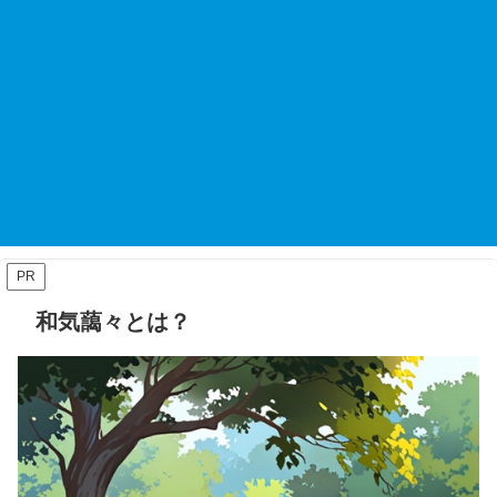
PR
和気藹々とは？