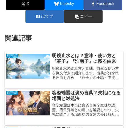
X
Bluesky
Facebook
はてブ
コピー
関連記事
明鏡止水とは？意味・使い方と
四字熟語
『荘子』『淮南子』に残る由来
明鏡止水の読み方と意味、自然な使い方
を例文付きで紹介します。出典が分かれ
る理由も含め、『荘子』の王駘・申徒嘉
の寓話、『淮南子』の原文、『朱子語
類』に見える四字の成立過程まで分かり
やすく解説します。
容姿端麗は褒め言葉？失礼になる
四字熟語
場面と対処法
容姿端麗は本当に褒め言葉？意味や語
源、眉目秀麗との違いを解説しつつ、失
礼に聞こえる場面や男女別の受け取り
方、誤解を避ける使い方と対処法を紹介
します。