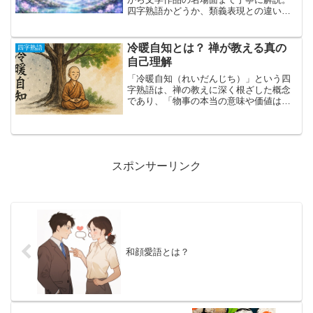
四字熟語かどうか、類義表現との違い、
象徴的な使われ方も分かりやすく紹介し
ます。
冷暖自知とは？ 禅が教える真の
四字熟語
自己理解
「冷暖自知（れいだんじち）」という四
字熟語は、禅の教えに深く根ざした概念
であり、「物事の本当の意味や価値は、
自分で体験して初めて理解できる」とい
う哲学を端的に表しています。たとえ
ば、水の冷たさや暖かさは、いくら人に
説明されても、本当のところ...
スポンサーリンク
和顔愛語とは？