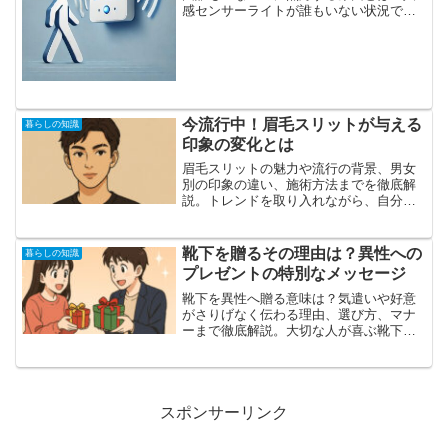
感センサーライトが誰もいない状況で点
灯する現象は、日常生活で珍しいことで
はありません。その主な原因は、センサ
ーの仕組みと外的要因に関連していま
す。以下のような理由が考え...
今流行中！眉毛スリットが与える
暮らしの知識
印象の変化とは
眉毛スリットの魅力や流行の背景、男女
別の印象の違い、施術方法までを徹底解
説。トレンドを取り入れながら、自分ら
しい個性を表現するためのポイントを紹
介します。
靴下を贈るその理由は？異性への
暮らしの知識
プレゼントの特別なメッセージ
靴下を異性へ贈る意味は？気遣いや好意
がさりげなく伝わる理由、選び方、マナ
ーまで徹底解説。大切な人が喜ぶ靴下ギ
フトの魅力をわかりやすく紹介します。
スポンサーリンク