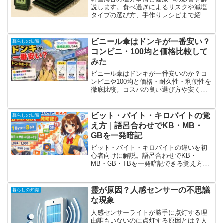
説します。食べ過ぎによるリスクや減塩
タイプの選び方、手作りレシピまで紹
介。美味しさと健康を両立させる工夫を
知りたい方におすすめの記事です。
ビニール傘はドンキが一番安い？
暮らしの知識
コンビニ・100均と価格比較して
みた
ビニール傘はドンキが一番安いのか？コ
ンビニや100均と価格・耐久性・利便性を
徹底比較。コスパの良い選び方や安く買
うポイント、状況別のおすすめ購入先ま
でわかりやすく解説します。
ビット・バイト・キロバイトの覚
暮らしの知識
え方｜語呂合わせでKB・MB・
GBを一発暗記
ビット・バイト・キロバイトの違いを初
心者向けに解説。語呂合わせでKB・
MB・GB・TBを一発暗記できる覚え方
と、よくある勘違いもわかりやすく紹介
します。
霊が原因？人感センサーの不思議
暮らしの知識
な現象
人感センサーライトが勝手に点灯する理
由誰もいないのに点灯する原因とは？人