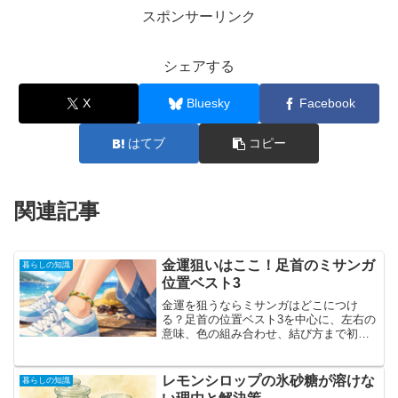
スポンサーリンク
シェアする
X
Bluesky
Facebook
はてブ
コピー
関連記事
金運狙いはここ！足首のミサンガ
暮らしの知識
位置ベスト3
金運を狙うならミサンガはどこにつけ
る？足首の位置ベスト3を中心に、左右の
意味、色の組み合わせ、結び方まで初心
者向けに分かりやすく解説。学校や仕事
でも続けやすい実践ガイド。
レモンシロップの氷砂糖が溶けな
暮らしの知識