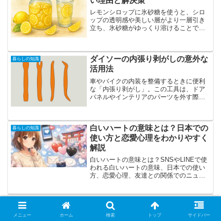
い理由と解決策
レモンシロップに氷砂糖を使うと、シロ
ップの透明感や美しい層がより一層引き
立ち、氷砂糖がゆっくり溶けることでま
ろやかな甘みとレモンの爽やかな風味が
長く楽しめます。一方、冷蔵庫で一週間
ほど寝かせても氷砂糖が残っていると、
ダイソーの内張り剥がしの意外な
シロップに均一に溶け込ま...
暮らしの知識
活用法
車やバイクの内装を整備するときに便利
な「内張り剥がし」。この工具は、ドア
パネルやインテリアのパーツを外す際に
欠かせない存在であり、DIY愛好者からプ
ロの整備士まで幅広く利用されていま
す。通常はホームセンターやカー用品店
白いハートの意味とは？日本での
で金属製や高耐久の専用...
暮らしの知識
使い方と恋愛心理をわかりやすく
解説
白いハートの意味とは？SNSやLINEで使
われる白いハートの意味、日本での使い
方、恋愛心理、友達との関係でのニュア
ンスまでわかりやすく解説。他のハート
との違いや誤解されやすいポイントも紹
介します。
ムカデの天敵：自然界の驚異的バ
暮らしの知識
ランスを探る
メニュー
ホーム
検索
トップ
サイドバー