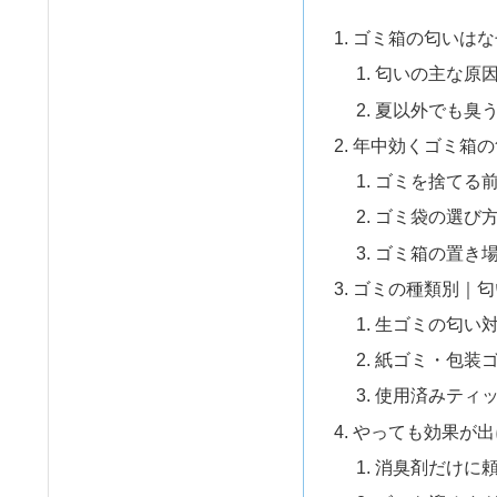
ゴミ箱の匂いはな
匂いの主な原
夏以外でも臭
年中効くゴミ箱の
ゴミを捨てる
ゴミ袋の選び
ゴミ箱の置き
ゴミの種類別｜匂
生ゴミの匂い
紙ゴミ・包装
使用済みティ
やっても効果が出
消臭剤だけに