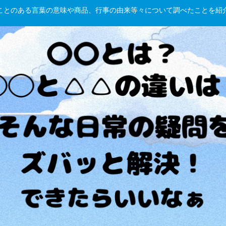
hしたことのある言葉の意味や商品、行事の由来等々について調べたことを