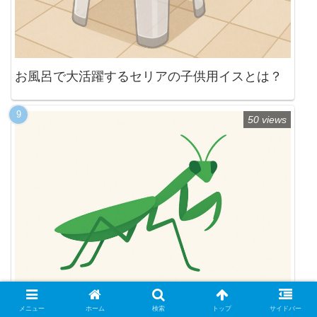
お風呂で大活躍するセリアの子供用イスとは？
50 views
メニュー
ホーム
検索
トップ
サイドバー
カマキリが虫以外で食べるものとは？