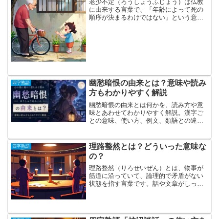
老少不定（ろうしょうふじょう）は仏教
に由来する言葉で、「年齢によって死の
順序が決まるわけではない」という意味
を持つ。高齢者が先に亡くなり、若者が
後から亡くなるとは限らない。年齢に関
係なく、人の寿命は予測しがたく、儚い
ものであるという教えを示...
幽愁暗恨の由来とは？意味や読み
四字熟語
方もわかりやすく解説
幽愁暗恨の由来とは何かを、読み方や意
味とあわせてわかりやすく解説。漢字ご
との意味、使い方、例文、類語との違い
も紹介します。
理路整然とは？どういった意味な
四字熟語
の？
理路整然（りろせいぜん）とは、物事が
筋道に沿っていて、論理的で矛盾がない
状態を指す言葉です。話や文章がしっか
りと整理されていて、理解しやすいこと
を表現する際によく使われます。この言
葉は、基本的には前向きな意味を持ち、
話し方や文章が理路整然と...