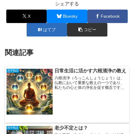
シェアする
X
Bluesky
Facebook
はてブ
コピー
関連記事
日常生活に活かす六根清浄の教え
四字熟語
六根清浄（ろっこんしょうじょう）は、
仏教において重要な教えの一つであり、
私たちの心と体の浄化を促す概念です。
六根とは、私たちが世界を認識する六つ
の感覚器官（眼・耳・鼻・舌・身・意）
を指し、それらを清らかに保つことで、
煩悩を払拭し、精神的な安...
老少不定とは？
四字熟語