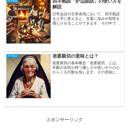
四字熟語「炉辺談話」の使い方を
四字熟語
解説
日常会話や文章表現において、四字熟語
を上手に使えると、言葉に深みや知性を
感じさせることができます。その中でも
「炉辺談話」という四字熟語は、親しい
雰囲気の中で交わされる会話を表す言葉
です。本記事では、「炉辺談話」の意味
や使い方を詳しく解説し、...
老婆親切の意味とは？
四字熟語
老婆親切の基本概念「老婆親切」とは、
年配の女性が持つ優しさや思いやりの心
からくる行動を指します。その意味に
は、時として必要以上に世話を焼くニュ
アンスも含まれる場合がありますが、基
本的には善意が基盤となっています。年
齢を重ねた経験や知識に基づ...
スポンサーリンク