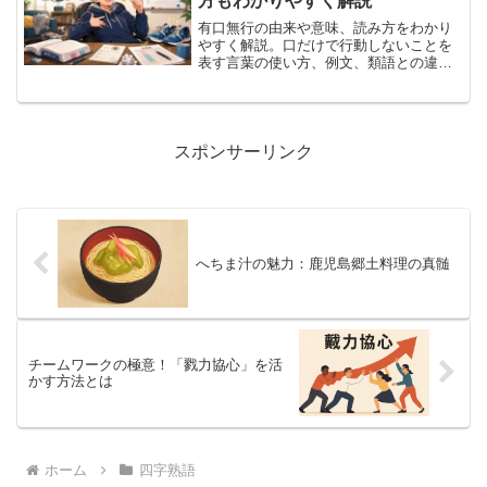
方もわかりやすく解説
有口無行の由来や意味、読み方をわかり
やすく解説。口だけで行動しないことを
表す言葉の使い方、例文、類語との違
い、注意点まで紹介します。
スポンサーリンク
へちま汁の魅力：鹿児島郷土料理の真髄
チームワークの極意！「戮力協心」を活
かす方法とは
ホーム
四字熟語