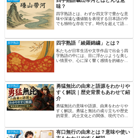
四字熟語礪山帯河とはどんな意
味？
四字熟語とは、わずか四文字で豊かな意
味や深遠な価値観を表現する日本語の中
でも独特な存在です。時代を超えて語り
継がれるそれらの言葉は、古典や中国の
故事に由来するものも多く、人生訓や道
徳的教えとして現在でも広く使われてい
四字熟語「綾羅錦繍」とは？
ます。その中でも「礪山帯...
四字熟語
私たちが日常生活や文学作品で出会う四
字熟語の中には、目に浮かぶような美し
い情景や、心に深く響く感情を的確かつ
鮮やかに表現するものが数多く存在しま
す。その中でも「綾羅錦繍（りょうらき
んしゅう）」は特に印象的で、耳にした
だけで華やかさや豪華さ、...
勇猛無比の由来と語源をわかりや
四字熟語
すく解説｜歴史背景もあわせて紹
介
勇猛無比の意味や語源、由来をわかりや
すく解説。勇猛と無比の成り立ちや歴史
的背景、武士文化との関係、現代での使
い方まで丁寧に紹介します。四字熟語の
理解を深めたい方におすすめです。
有口無行の由来とは？意味や使い
四字熟語