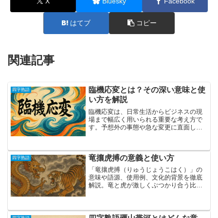
X
Bluesky
Facebook
はてブ
コピー
関連記事
臨機応変とは？その深い意味と使
四字熟語
い方を解説
臨機応変は、日常生活からビジネスの現
場まで幅広く用いられる重要な考え方で
す。予想外の事態や急な変更に直面した
とき、柔軟に判断し対応できる能力は、
現代社会で求められるスキルの一つと言
えます。特にグローバル化やデジタル化
竜攘虎搏の意義と使い方
が進む環境では、刻一刻と...
四字熟語
「竜攘虎搏（りゅうじょうこはく）」の
意味や語源、使用例、文化的背景を徹底
解説。竜と虎が激しくぶつかり合う比喩
が示す迫力を、文学・歴史・ビジネス・
日常会話での活用法とともに紹介しま
す。
四字熟語