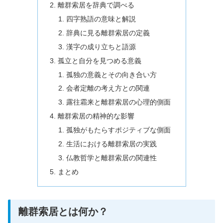
離群索居を辞典で調べる
四字熟語の意味と解説
辞典に見る離群索居の定義
漢字の成り立ちと語源
孤立と自分を見つめる意義
孤独の意義とその向き合い方
会者定離の考え方との関連
露往霜来と離群索居の心理的側面
離群索居の精神的な影響
孤独がもたらすポジティブな側面
生活における離群索居の実践
仏教哲学と離群索居の関連性
まとめ
離群索居とは何か？