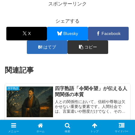
スポンサーリンク
シェアする
X
Bluesky
Facebook
はてブ
コピー
関連記事
四字熟語「令聞令望」が伝える人
四字熟語
間関係の本質
人との関係性において、信頼や尊敬は欠
かせない重要な要素です。人間社会で
は、言葉遣いや態度だけでなく、その人
が持つ内面の誠実さや思いやり、そして
行動によって築かれる信頼関係が、長期
的なつながりを生み出します。そのよう
羊頭狗肉の由来とは？意味・使い
な関係性の本質を端的に表す...
四字熟語
メニュー
ホーム
検索
トップ
サイドバー