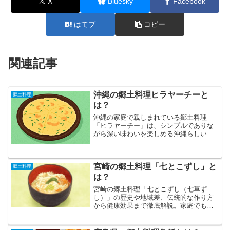
X
Bluesky
Facebook
はてブ
コピー
関連記事
沖縄の郷土料理ヒラヤーチーと
郷土料理
は？
沖縄の家庭で親しまれている郷土料理
「ヒラヤーチー」は、シンプルでありな
がら深い味わいを楽しめる沖縄らしい料
理です。小麦粉をベースにした生地に
様々な具材を混ぜ込み、外はカリッと中
はもちっとした独特の食感が魅力で、世
宮崎の郷土料理「七とこずし」と
代を超えて愛され続けています...
郷土料理
は？
宮崎の郷土料理「七とこずし（七草ず
し）」の歴史や地域差、伝統的な作り方
から健康効果まで徹底解説。家庭でも楽
しめる優しい味わいの魅力を紹介しま
す。