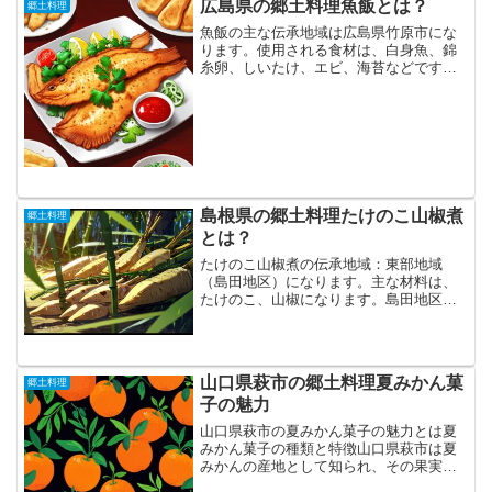
広島県の郷土料理魚飯とは？
郷土料理
魚飯の主な伝承地域は広島県竹原市にな
ります。使用される食材は、白身魚、錦
糸卵、しいたけ、エビ、海苔などです。
魚飯は、焼きほぐした白身魚と彩り豊か
な具材（錦糸卵、三つ葉、しいたけ、エ
ビ、海苔、たけのこなど）をご飯に盛
り、魚の骨から取った出汁を...
島根県の郷土料理たけのこ山椒煮
郷土料理
とは？
たけのこ山椒煮の伝承地域：東部地域
（島田地区）になります。主な材料は、
たけのこ、山椒になります。島田地区は
山に囲まれ、米の収穫が難しい地域でし
た。1846年、安松市郎兵衛が山林を開墾
し、清水寺の孟宗竹を移植して栽培を始
めました。市郎兵衛のた...
山口県萩市の郷土料理夏みかん菓
郷土料理
子の魅力
山口県萩市の夏みかん菓子の魅力とは夏
みかん菓子の種類と特徴山口県萩市は夏
みかんの産地として知られ、その果実を
使った様々な菓子が製造されています。