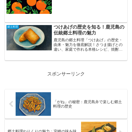
ゼリー、羊羹、マーマレード、砂糖漬け
など、夏みかんの特徴である爽やかな香
りと程よい酸味を最大限に...
つけあげの歴史を知る！鹿児島の
郷土料理
伝統郷土料理の魅力
鹿児島の郷土料理「つけあげ」の歴史・
由来・魅力を徹底解説！さつま揚げとの
違い、家庭で作れる本格レシピ、焼酎と
の相性、オンライン購入のコツまで分か
る充実ガイド。伝統の味を深く知りたい
人におすすめの記事です。
スポンサーリンク
「がね」の秘密：鹿児島弁で楽しむ郷土
料理の歴史
郷土料理ねりくりの魅力：宮崎の味を味