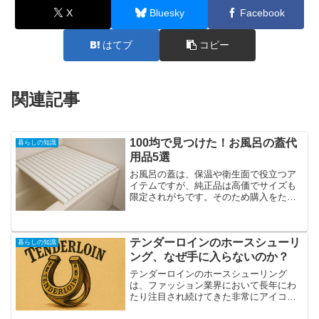
X
Bluesky
Facebook
はてブ
コピー
関連記事
100均で見つけた！お風呂の蓋代
暮らしの知識
用品5選
お風呂の蓋は、保温や衛生面で役立つア
イテムですが、純正品は高価でサイズも
限定されがちです。そのため購入をため
らう方も多く、代用品を探すニーズは
年々高まっています。特に賃貸住宅など
では浴槽のサイズが一定でないことも多
テンダーロインのホースシューリ
く、専用の蓋を探すのが難し...
暮らしの知識
ング、なぜ手に入らないのか？
テンダーロインのホースシューリング
は、ファッション業界において長年にわ
たり注目され続けてきた非常にアイコニ
ックなアクセサリーのひとつです。その