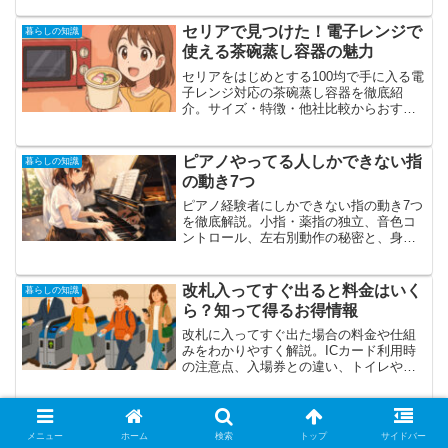
独創的で洗練されたデザインと圧倒的な
存在感は、多くのファッション愛好者や
セリアで見つけた！電子レンジで
ジュエリーコレクターたちの...
暮らしの知識
使える茶碗蒸し容器の魅力
セリアをはじめとする100均で手に入る電
子レンジ対応の茶碗蒸し容器を徹底紹
介。サイズ・特徴・他社比較からおすす
めレシピ、活用方法までわかりやすくま
とめた便利ガイド。初心者でも失敗しな
い茶碗蒸し作りのコツも解説！
ピアノやってる人しかできない指
暮らしの知識
の動き7つ
ピアノ経験者にしかできない指の動き7つ
を徹底解説。小指・薬指の独立、音色コ
ントロール、左右別動作の秘密と、身に
つく理由・自宅でできる練習法まで分か
りやすく紹介します。
改札入ってすぐ出ると料金はいく
暮らしの知識
ら？知って得るお得情報
改札に入ってすぐ出た場合の料金や仕組
みをわかりやすく解説。ICカード利用時
の注意点、入場券との違い、トイレやエ
キナカ利用のルール、トラブル時の対処
法まで詳しく紹介します。知っておくと
便利な駅の入出場ガイド。
カマキリが虫以外で食べるものと
暮らしの知識
メニュー
ホーム
検索
トップ
サイドバー
は？