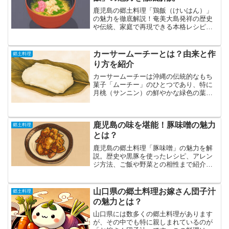
鹿児島の郷土料理「鶏飯（けいはん）」
の魅力を徹底解説！奄美大島発祥の歴史
や伝統、家庭で再現できる本格レシピ、
健康効果まで詳しく紹介します。上品で
やさしい味わいの中に、地域の心が息づ
く一杯をあなたの食卓へ。
カーサームーチーとは？由来と作
郷土料理
り方を紹介
カーサームーチーは沖縄の伝統的なもち
菓子「ムーチー」のひとつであり、特に
月桃（サンニン）の鮮やかな緑色の葉を
用いて包む点が大きな特徴です。もち米
粉をベースに黒糖や砂糖を練り込んだ生
地は、ほんのりとした優しい甘さと深い
鹿児島の味を堪能！豚味噌の魅力
コクを併せ持ち、月桃の葉...
郷土料理
とは？
鹿児島の郷土料理「豚味噌」の魅力を解
説。歴史や黒豚を使ったレシピ、アレン
ジ方法、ご飯や野菜との相性まで紹介。
家庭でも手軽に作れる鹿児島の味を堪能
しませんか。
山口県の郷土料理お嫁さん団子汁
郷土料理
の魅力とは？
山口県には数多くの郷土料理があります
が、その中でも特に親しまれているのが