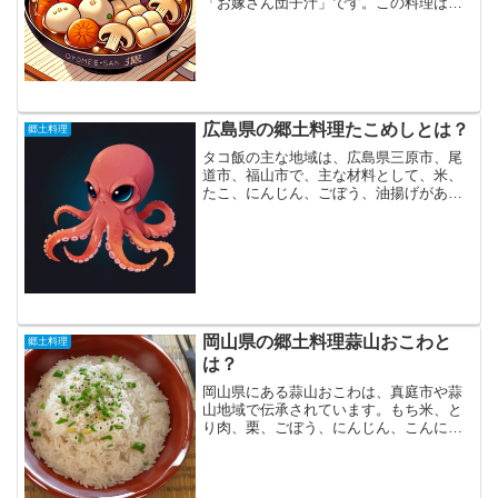
「お嫁さん団子汁」です。この料理は、
家庭の味として長年受け継がれ、結婚や
祝い事など特別な場で振る舞われること
も多い一品です。本記事では、お嫁さん
団子汁の歴史や作り方、地...
広島県の郷土料理たこめしとは？
郷土料理
タコ飯の主な地域は、広島県三原市、尾
道市、福山市で、主な材料として、米、
たこ、にんじん、ごぼう、油揚げがあり
ます。「たこめし」は、たこを米と一緒
に炊き込んだ料理で、元々は漁師たちが
船の上で新鮮なたこを切り、炊き込んで
食べていた漁師飯です。三...
岡山県の郷土料理蒜山おこわと
郷土料理
は？
岡山県にある蒜山おこわは、真庭市や蒜
山地域で伝承されています。もち米、と
り肉、栗、ごぼう、にんじん、こんにゃ
く、小豆などを使った郷土料理で、祭り
や祝いの席でよく食べられます。蒜山お
こわは、蒜山周辺で採れる山菜を加えた