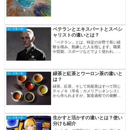
違いです。海藻の根は岩に固着するため
のものであり、栄養吸収に...
ベテランとエキスパートとスペシ
似た言葉の違い
ャリストの違いとは？
「ベテラン」とは、特定の分野で長い経
験を積み、熟練した人を指します。職業
や芸能、スポーツなどでよく使われ、
「ベテランドライバー」や「ベテラン俳
優」、「ベテラン選手」といった表現が
あります。熟達していなくても、単に経
験が長い古参の意味で使われ...
緑茶と紅茶とウーロン茶の違いと
似た言葉の違い
は？
緑茶、紅茶、そして烏龍茶はすべて同じ
チャノキ（学名：カメリアシネンシス）
から作られますが、製造過程での発酵度
の違いによって、これらのお茶は異なる
種類になります。緑茶は、摘み取った茶
葉をすぐに蒸し、揉んで乾燥させること
で作られ、発酵しないため...
生かすと活かすの違いとは？使い
似た言葉の違い
分けも紹介