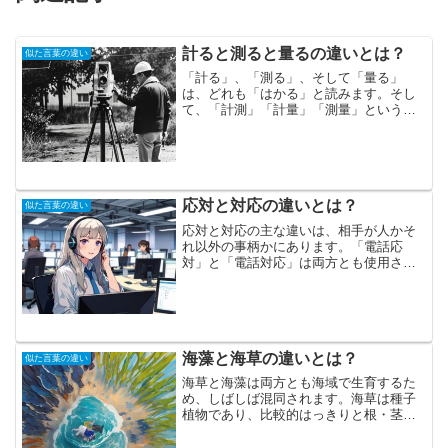
計ると測ると量るの違いとは？
似た言葉の違い
「計る」、「測る」、そして「量る」
は、どれも「はかる」と読みます。そし
て、「計測」「計量」「測量」という言
葉もあり、数値を知るために計器などを
使うことを表しますが、使い分けは測る
対象によって異なります。「計る」は、
「時間を計る」「タイミング...
応対と対応の違いとは？
似た言葉の違い
応対と対応の主な違いは、相手が人かそ
れ以外の事柄かにあります。「電話応
対」と「電話対応」は両方とも使用され
ますが、前者は電話をかけてきた相手に
応じることを指し、後者は電話がかかっ
てくる状況や、相手の要件に対する応じ
方を示します。たとえば、ク...
海藻と海草の違いとは？
似た言葉の違い
海草と海藻は両方とも海域で生育するた
め、しばしば混同されます。海草は種子
植物であり、比較的はっきりと根・茎・
葉の区別がありますが、海藻はこれらの
区別がなく、根の構造が異なる点が主な