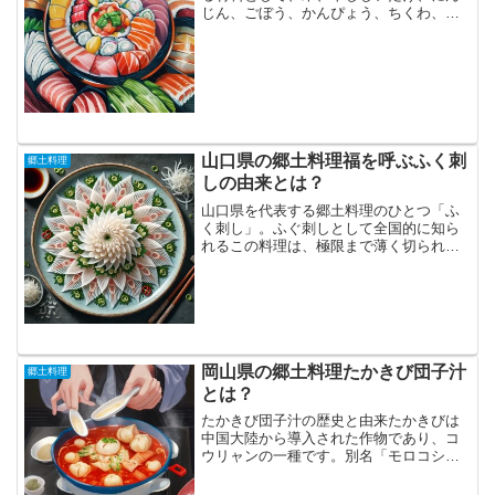
じん、ごぼう、かんぴょう、ちくわ、干
しえび、鶏肉、里いもが使われる郷土料
理。「とどめせ」とは、酢を混ぜた煮込
み寿司で、その起源は中世から鎌倉時代
まで遡る。備前福岡（現在...
山口県の郷土料理福を呼ぶふく刺
郷土料理
しの由来とは？
山口県を代表する郷土料理のひとつ「ふ
く刺し」。ふぐ刺しとして全国的に知ら
れるこの料理は、極限まで薄く切られた
刺身が特徴で、職人の技が光る逸品で
す。その美しさは、まるで花びらが一面
に広がったようであり、特に「菊盛り」
と呼ばれる盛り付けは芸術的...
岡山県の郷土料理たかきび団子汁
郷土料理
とは？
たかきび団子汁の歴史と由来たかきびは
中国大陸から導入された作物であり、コ
ウリャンの一種です。別名「モロコシキ
ビ」とも呼ばれ、アメリカ原産の「トウ
モロコシ」とは異なります。たかきびと