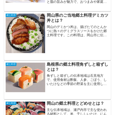
と脂の旨みが魅力で、おつまみや家庭料
理として人気です。本記事では、めひか
りの特徴や旬・栄養、カラッと揚げるコ
ツや簡単レシピ、アレンジ方法までわか
岡山県のご当地郷土料理デミカツ
郷土料理
りやすく解説します。
丼とは？
岡山のデミかつ丼は、揚げたてのとんか
つに熱々のデミグラスソースをかけた郷
土料理です。この料理は、岡山市に伝承
されており、主な使用食材は米、豚肉、
そしてキャベツです。おかやまデミカツ
丼は、岡山市の老舗「味司野村」の創始
者によって考案されたと言...
島根県の郷土料理角ずしと箱ずし
郷土料理
とは？
角ずしと箱ずしの伝承地域は石見地方
で、使用食材は酢飯、人参、ごぼう、し
いたけなどの季節の野菜を主に使用しま
す。「角ずし」と「箱ずし」は、どちら
も押しずしの一種ですが、使用する木枠
の形やサイズに違いがあります。「角ず
し」は5cm角ほどの小さな...
岡山の郷土料理とどめせとは？
郷土料理
主な伝承地域は、瀬戸内市で主な使われ
る材料として、米、干ししいたけ、にん