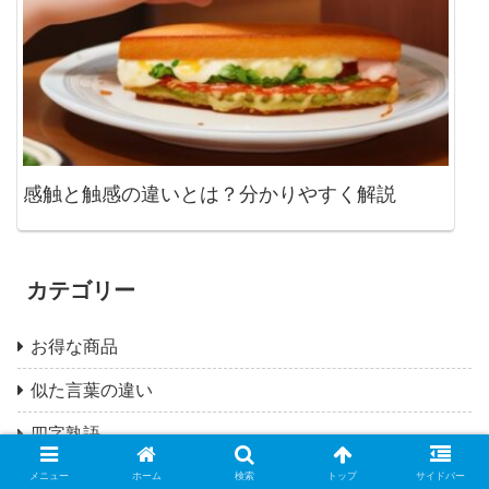
感触と触感の違いとは？分かりやすく解説
カテゴリー
お得な商品
似た言葉の違い
四字熟語
故事成語
メニュー
ホーム
検索
トップ
サイドバー