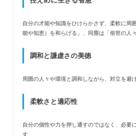
控えめに生きる智慧
自分の才能や知識をひけらかさず、柔軟に周
能や知恵）を和らげる」、同塵は「俗世の人
調和と謙虚さの美徳
周囲の人々や環境と調和しながら、対立を避
柔軟さと適応性
自分の個性や力を押し通すのではなく、必要
す。