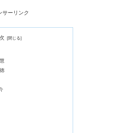
ンサーリンク
次
慧
徳
介