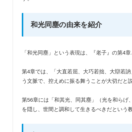
和光同塵の由来を紹介
「和光同塵」という表現は、『老子』の第4章
第4章では、「大直若屈、大巧若拙、大辯若
う文脈で、控えめに振る舞うことが大切だと
第56章には「和其光、同其塵」（光を和らげ
を隠し、世間と調和して生きるべきだという