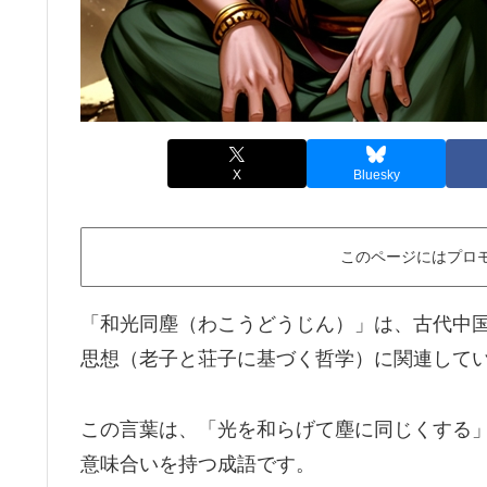
X
Bluesky
このページにはプロ
「和光同塵（わこうどうじん）」は、古代中
思想（老子と荘子に基づく哲学）に関連して
この言葉は、「光を和らげて塵に同じくする
意味合いを持つ成語です。