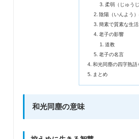
柔弱（じゅう
陰陽（いんよう）
簡素で質素な生活
老子の影響
道教
老子の名言
和光同塵の四字熟語
まとめ
和光同塵の意味