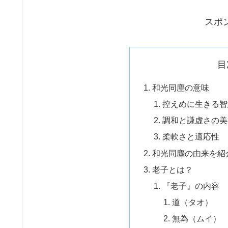
スポ
目
和光同塵の意味
控えめに生きる智
調和と謙虚さの美
柔軟さと適応性
和光同塵の由来を紹
老子とは？
『老子』の内容
道（タオ）
無為（ムイ）