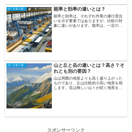
能率と効率の違いとは？
似た言葉の違い
能率と効率は、それぞれ作業の遂行度合
いを示す要素ではありますが、比較の対
象に違いがあります。能率は、一定の時
間内に完了する作業の割合や、作業の進
捗具合を指します。時間に対して、達成
される作業の量や品質が対比されます。
一定時間内に行える仕事が...
山と丘と岳の違いとは？高さ？そ
似た言葉の違い
れとも別の要因？
山は周囲の地形よりも高く盛り上がった
ものであり、丘は比較的小高い地形を指
します。岳は険しい山々が続く地形を表
します。一般的に、丘は山よりも低く、
傾斜が緩やかな地形とされていますが、
特定の高さで山と呼ぶか丘と呼ぶかには
厳密な基準は存在しません...
スポンサーリンク