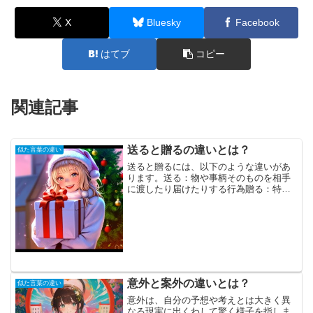
X
Bluesky
Facebook
はてブ
コピー
関連記事
送ると贈るの違いとは？
似た言葉の違い
送ると贈るには、以下のような違いがあ
ります。送る：物や事柄そのものを相手
に渡したり届けたりする行為贈る：特別
に用意した物や事柄を通じて、感謝や祝
福の気持ちを相手に届ける行為例えば、
「拍手や声援を送る」という場合、拍手
や声援は特別に準備したも...
意外と案外の違いとは？
似た言葉の違い
意外は、自分の予想や考えとは大きく異
なる現実に出くわして驚く様子を指しま