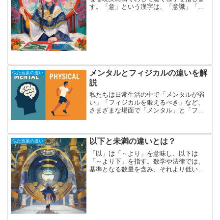
す。「意」という漢字は、「意識」「意
志」「善意」といった熟語で使われてお
り、心の動きや考え、気持ちを表しま
す。「意外」は、「意(心の動き・考え・
気持ち)の外(そと)」と...
メンタルとフィジカルの違いを解
似た言葉の違い
説
私たちは日常生活の中で「メンタルが弱
い」「フィジカルを鍛えるべき」など、
さまざまな場面で「メンタル」と「フィ
ジカル」という言葉を耳にします。しか
しながら、両者の具体的な違いについて
深く理解している人は意外に少ないのが
以下と未満の違いとは？
現状です。メンタルとは感...
似た言葉の違い
「以」は「～より」を意味し、以下は
「～より下」を指す。数学や法律では、
基準となる数量を含み、それより低い範
囲を指す。例えば、1万円以下は1万円を
含み、それより低い金額を指す。平均以
下は平均値を含み、それより下の数値を
指す。「未」は「まだ満た...