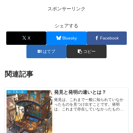
スポンサーリンク
シェアする
X
Bluesky
Facebook
はてブ
コピー
関連記事
発見と発明の違いとは？
似た言葉の違い
発見は、これまで一般に知られていなか
ったものを見つけ出すことです。発明
は、これまで存在していなかったものを
新しく生み出したり、考案したりするこ
とです。特許法によれば、発見者ではな
く、発明者が特許を取得する権利があり
ます。発明の定義は「自然法...