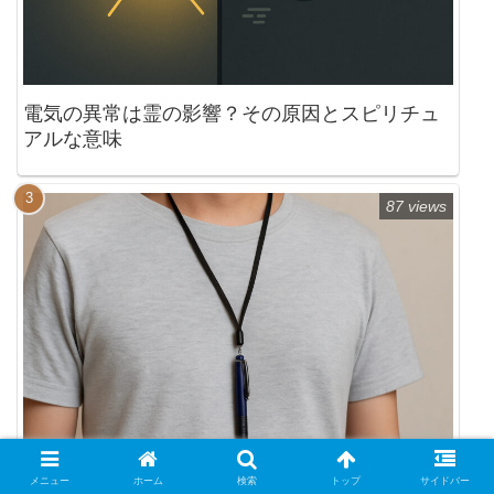
電気の異常は霊の影響？その原因とスピリチュ
アルな意味
87 views
メニュー
ホーム
検索
トップ
サイドバー