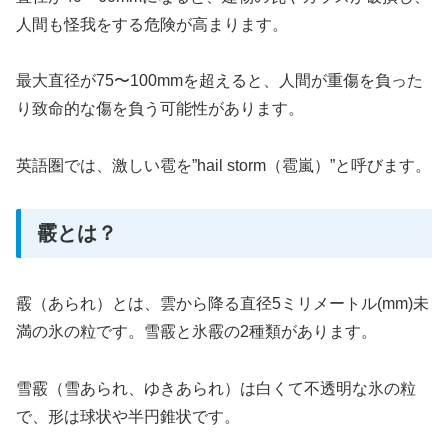
人間も怪我をする危険が高まります。
最大直径が75〜100mmを超えると、人間が重傷を負った
り致命的な傷を負う可能性があります。
英語圏では、激しい雹を”hail storm（雹嵐）”と呼びます。
霰とは？
霰（あられ）とは、雲から降る直径5ミリメートル(mm)未
満の氷の粒です。雪霰と氷霰の2種類があります。
雪霰（雪あられ、ゆきあられ）は白くて不透明な氷の粒
で、形は球状や半円錐状です。