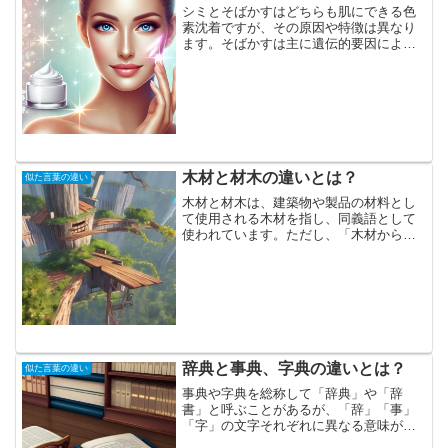
シミとそばかすはどちらも肌にできる色
素沈着ですが、その原因や特徴は異なり
ます。そばかすは主に遺伝的要因によっ
て発生し、幼少期から見られることが多
く、紫外線の影響を受けて色が濃くなる
ことがあります。一方、シミは主に紫外
線の影響や加齢、ホルモン...
木材と材木の違いとは？
似た言葉の違い
木材と材木は、建築物や製品の材料とし
て使用される木材を指し、同義語として
使われています。ただし、「木材からパ
ルプを作る」と言われる一方で、「材木
からパルプを作る」という表現はされま
せん。これは、木材と材木が原木に近い
状態か、製品に近い状態か...
辞典と事典、字典の違いとは？
似た言葉の違い
事典や字典を総称して「辞典」や「辞
書」と呼ぶことがあるが、「辞」「事」
「字」の文字それぞれに異なる意味があ
り、使い方にも独自の区別が存在しま