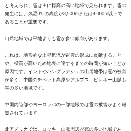
と考えられ、雹は主に標高の高い地域で見られます。雹の
発生には、気温0℃の高度が3,500mまたは4,000m以下で
あることが重要です。
山岳地域では平地よりも雹が多い傾向があります。
これは、地形的な上昇気流が雷雲の形成に貢献すること
や、標高が高いため地表に達するまでの時間が短いことが
原因です。インドやバングラデシュの山岳地帯は雹の被害
が多く、中国のチベット高原やアルプス、ピレネー山脈も
雹の多い地域です。
中国内陸部やヨーロッパの一部地域では雹の被害がよく報
告されています。
北アメリカでは、ロッキー山脈周辺が雹の多い地域であ