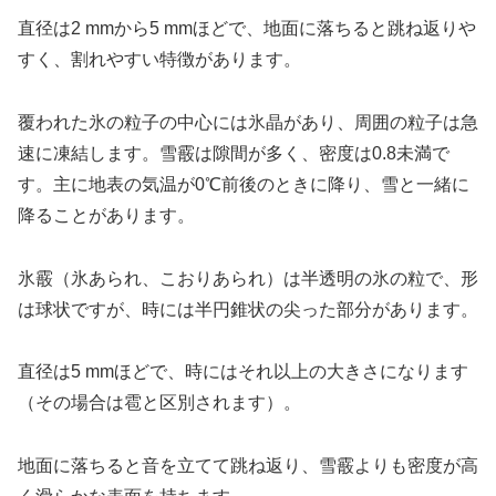
直径は2 mmから5 mmほどで、地面に落ちると跳ね返りや
すく、割れやすい特徴があります。
覆われた氷の粒子の中心には氷晶があり、周囲の粒子は急
速に凍結します。雪霰は隙間が多く、密度は0.8未満で
す。主に地表の気温が0℃前後のときに降り、雪と一緒に
降ることがあります。
氷霰（氷あられ、こおりあられ）は半透明の氷の粒で、形
は球状ですが、時には半円錐状の尖った部分があります。
直径は5 mmほどで、時にはそれ以上の大きさになります
（その場合は雹と区別されます）。
地面に落ちると音を立てて跳ね返り、雪霰よりも密度が高