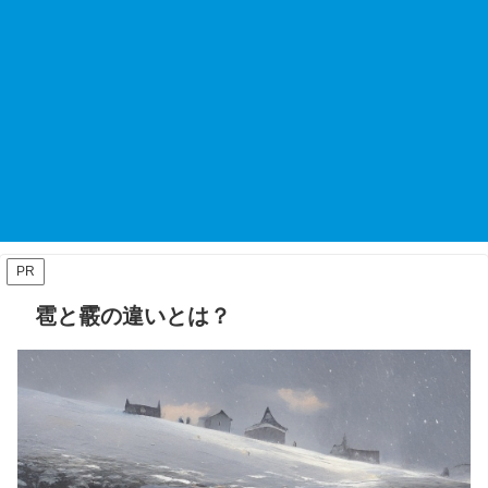
PR
雹と霰の違いとは？