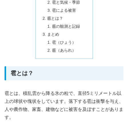
雹と気候・季節
雹による被害
霰とは？
霰の観測と記録
まとめ
雹（ひょう）
霰（あられ）
雹とは？
雹とは、積乱雲から降る氷の粒で、直径5ミリメートル以
上の球状や塊状をしています。落下する雹は衝撃を与え、
人や農作物、家畜、建物などに被害を及ぼすことがありま
す。