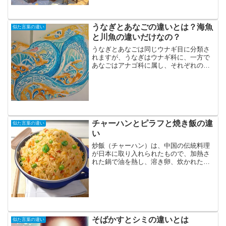
うなぎとあなごの違いとは？海魚
似た言葉の違い
と川魚の違いだけなの？
うなぎとあなごは同じウナギ目に分類さ
れますが、うなぎはウナギ科に、一方で
あなごはアナゴ科に属し、それぞれの特
徴は生態、外見、栄養、味に表れていま
す。うなぎとあなごの生態の異なる点
は、あなごが一生を海で過ごす海水魚で
あるのに対し、うなぎは海で...
チャーハンとピラフと焼き飯の違
似た言葉の違い
い
炒飯（チャーハン）は、中国の伝統料理
が日本に取り入れられたもので、加熱さ
れた鍋で油を熱し、溶き卵、炊かれた白
ご飯、ハムや焼き豚などの肉、ネギなど
の野菜、エビやカニなどの魚介類を炒め
ます。一方で、ピラフは中近東発祥の料
理で、トルコ料理で有名で...
そばかすとシミの違いとは
似た言葉の違い