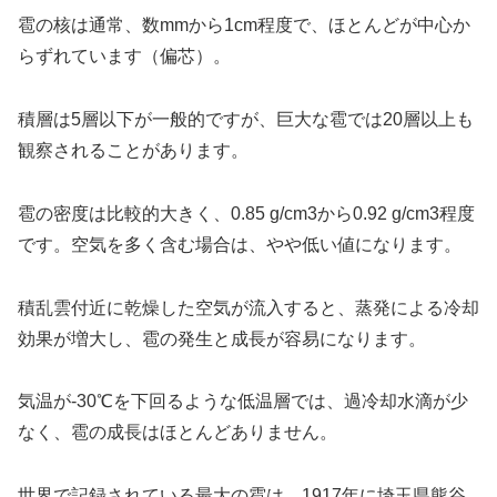
雹の核は通常、数mmから1cm程度で、ほとんどが中心か
らずれています（偏芯）。
積層は5層以下が一般的ですが、巨大な雹では20層以上も
観察されることがあります。
雹の密度は比較的大きく、0.85 g/cm3から0.92 g/cm3程度
です。空気を多く含む場合は、やや低い値になります。
積乱雲付近に乾燥した空気が流入すると、蒸発による冷却
効果が増大し、雹の発生と成長が容易になります。
気温が-30℃を下回るような低温層では、過冷却水滴が少
なく、雹の成長はほとんどありません。
世界で記録されている最大の雹は、1917年に埼玉県熊谷