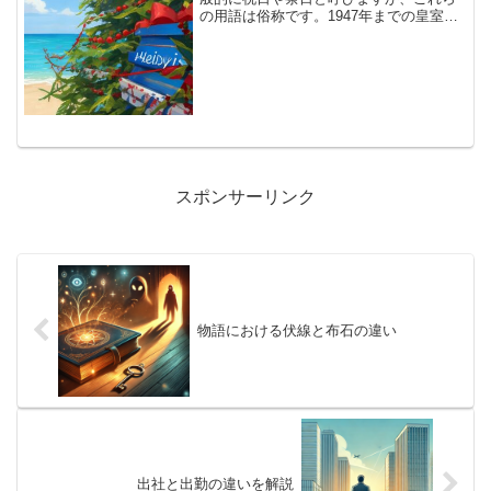
の用語は俗称です。1947年までの皇室祭
祀令廃止までは、皇室の儀式や祭典が行
われる日を祭日と呼び、これは祝日とと
もに国家の休日とされていました。この
ため、祝日と祭日の総...
スポンサーリンク
物語における伏線と布石の違い
出社と出勤の違いを解説