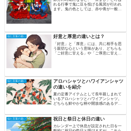
れる行事で鬼に豆を投げる風習が行われ
ます。鬼の色としては、赤や青が一般的
ですが、他にも黄色（あるいは白）、
緑、黒なども存在します。これらの色彩
は、超獣戦隊ライブマンや炎神戦隊ゴー
オンジャーなどの戦隊ヒーロ...
好意と厚意の違いとは？
似た言葉の違い
「好意」と「厚意」には、共に相手を思
う親切な心という意味があり、どちらも
「ご好意に甘える」や「ご厚意に甘え
る」と使われます。しかし、両者には微
妙な違いがあります。「好意」は、相手
に対する親しみや好意を含む感情に重点
が置かれます。つまり、相手...
アロハシャツとハワイアンシャツ
似た言葉の違い
の違いを紹介
夏の定番アイテムとして長年親しまれて
いるアロハシャツとハワイアンシャツ。
どちらも鮮やかな柄や開放感のあるデザ
インが特徴で、海やリゾート、夏のイベ
ントなどにぴったりのファッションアイ
テムです。そのため、見た目の印象が似
祝日と祭日と休日の違い
似た言葉の違い
ていることから、これらを...
カレンダー上で休息が設定された日を一
般的に祝日や祭日と呼びますが、これら