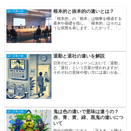
根本的と抜本的の違いとは？
似た言葉の違い
「根本的」の「根本」は物事を構成する
基本や基礎を指し、「根本的」はそのよ
うな状態を表します。したがって、「根
本的な解決」「根本的改革」「根本的な
見直し」「根本的な誤り」「根本的な問
題」など、物事の基盤に関連する広い範
囲で使われます。一方、「...
退勤と退社の違いを解説
似た言葉の違い
日常のビジネスシーンにおいて「退勤」
と「退社」という言葉が使われますが、
それぞれの意味や使い方には違いがあり
ます。一見似たように思えるこれらの言
葉は、使用する場面や文脈によって適切
な使い分けが求められます。例えば、
「退勤」は主に労働時間の終...
鬼は色の違いで意味は違うの？
似た言葉の違い
赤、青、黄、緑、黒鬼の違いにつ
いて
節分の時期になると、「豆まき」と呼ば