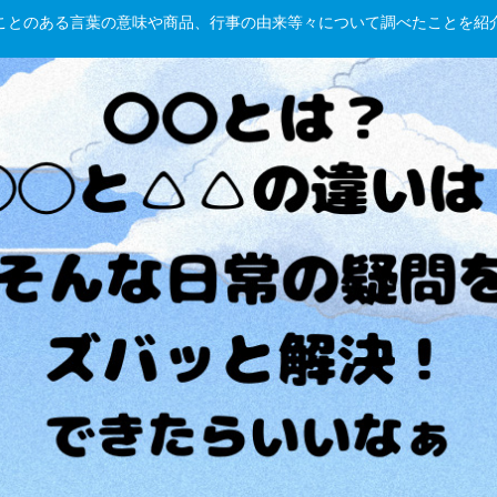
hしたことのある言葉の意味や商品、行事の由来等々について調べたことを