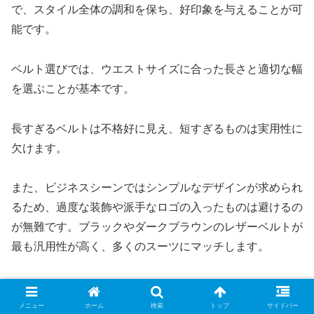
で、スタイル全体の調和を保ち、好印象を与えることが可
能です。
ベルト選びでは、ウエストサイズに合った長さと適切な幅
を選ぶことが基本です。
長すぎるベルトは不格好に見え、短すぎるものは実用性に
欠けます。
また、ビジネスシーンではシンプルなデザインが求められ
るため、過度な装飾や派手なロゴの入ったものは避けるの
が無難です。ブラックやダークブラウンのレザーベルトが
最も汎用性が高く、多くのスーツにマッチします。
さらに、ベルトの正しい締め方を理解することで、快適な
着用感を得ることができるだけでなく、見た目のバランス
メニュー
ホーム
検索
トップ
サイドバー