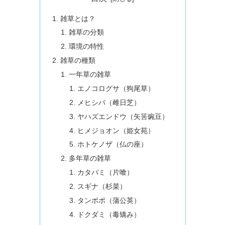
雑草とは？
雑草の分類
環境の特性
雑草の種類
一年草の雑草
エノコログサ（狗尾草）
メヒシバ（雌日芝）
ヤハズエンドウ（矢筈豌豆）
ヒメジョオン（姫女苑）
ホトケノザ（仏の座）
多年草の雑草
カタバミ（片喰）
スギナ（杉菜）
タンポポ（蒲公英）
ドクダミ（毒矯み）