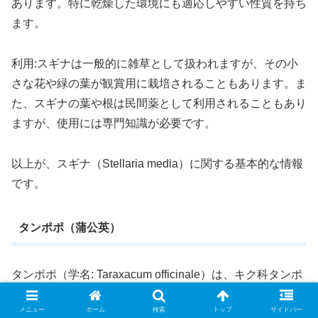
あります。特に乾燥した環境にも適応しやすい性質を持ち
ます。
利用:スギナは一般的に雑草として扱われますが、その小
さな花や緑の葉が観賞用に栽培されることもあります。ま
た、スギナの葉や根は民間薬として利用されることもあり
ますが、使用には専門知識が必要です。
以上が、スギナ（Stellaria media）に関する基本的な情報
です。
タンポポ（蒲公英）
タンポポ（学名: Taraxacum officinale）は、キク科タンポ
ポ属に属する多年草の植物で、蒲公英（ほぼうえい）とも
メニュー
ホーム
検索
トップ
サイドバー
呼ばれます。以下に、タンポポに関する特徴や生態につい