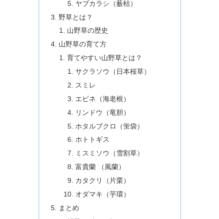
ヤブカラシ（薮枯）
野草とは？
山野草の歴史
山野草の育て方
育てやすい山野草とは？
サクラソウ（日本桜草）
スミレ
エビネ（海老根）
リンドウ（竜胆）
ホタルブクロ（蛍袋）
ホトトギス
ミスミソウ（雪割草）
富貴蘭 （風蘭）
カタクリ（片栗）
オダマキ（芋環）
まとめ