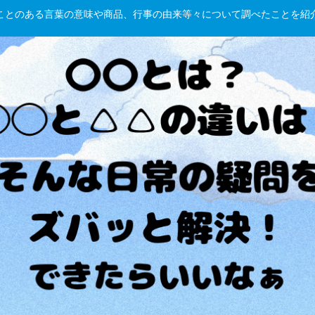
hしたことのある言葉の意味や商品、行事の由来等々について調べたことを