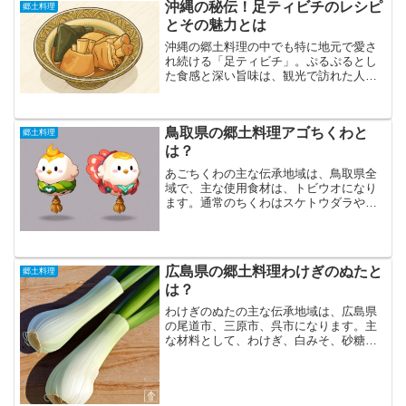
沖縄の秘伝！足ティビチのレシピ
郷土料理
とその魅力とは
沖縄の郷土料理の中でも特に地元で愛さ
れ続ける「足ティビチ」。ぷるぷるとし
た食感と深い旨味は、観光で訪れた人々
も虜にする魅力があります。その魅力は
単なる味だけでなく、沖縄の文化や歴
史、家庭ごとの味の伝承といった背景に
鳥取県の郷土料理アゴちくわと
も根ざしており、旅先で出会...
郷土料理
は？
あごちくわの主な伝承地域は、鳥取県全
域で、主な使用食材は、トビウオになり
ます。通常のちくわはスケトウダラやサ
メ、ホッケなどが原材料となるが、「ア
ゴちくわ」はトビウオを主な材料として
作られている。鳥取県ではトビウオを
「アゴ」と呼ぶため、この魚...
広島県の郷土料理わけぎのぬたと
郷土料理
は？
わけぎのぬたの主な伝承地域は、広島県
の尾道市、三原市、呉市になります。主
な材料として、わけぎ、白みそ、砂糖、
酢、みりんです。わけぎはユリ科に属
し、ねぎとエシャロットの交配種で、独
特の香りを持つ野菜です。種子ではなく
球根が分裂して増える性質が...