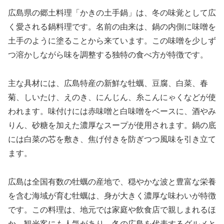
広島県の郷土料理「かきの土手鍋」は、冬の味覚として広
く愛される鍋料理です。名前の由来は、鍋の内側に味噌を
土手のように塗ることから来ています。この味噌を少しず
つ溶かしながら味を調整する独特の食べ方が特徴です。
主な具材には、広島特産の新鮮な牡蠣、豆腐、白菜、春
菊、しいたけ、えのき、にんじん、糸こんにゃくなどが使
われます。味付けには赤味噌と白味噌をベースに、酒やみ
りん、砂糖を加えた濃厚なスープが使用されます。鍋の底
には白菜の芯を敷き、焦げ付きを防ぎつつ風味を引き立て
ます。
広島は全国有数の牡蠣の産地で、穏やかな波と豊富な栄養
を含む海域が育む牡蠣は、身が大きく濃厚な味わいが特徴
です。この料理は、地元では家庭や飲食店で親しまれるほ
か、観光客にも人気があり、冬の広島を代表するグルメと