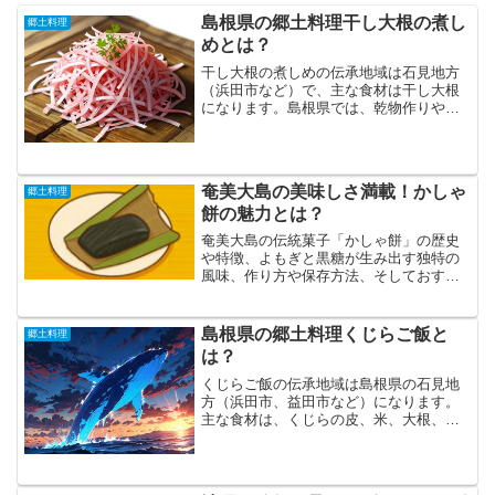
島根県の郷土料理干し大根の煮し
郷土料理
めとは？
干し大根の煮しめの伝承地域は石見地方
（浜田市など）で、主な食材は干し大根
になります。島根県では、乾物作りや保
存食の伝統が受け継がれています。特に
秋から冬にかけて収穫される大根は、春
になるまでの間、他の野菜が少ない時期
において重要な保存食とな...
奄美大島の美味しさ満載！かしゃ
郷土料理
餅の魅力とは？
奄美大島の伝統菓子「かしゃ餅」の歴史
や特徴、よもぎと黒糖が生み出す独特の
風味、作り方や保存方法、そしておすす
めの食べ合わせまでを詳しく解説。島の
文化を感じる味わいを、自宅でも楽しめ
る情報満載の記事です。
島根県の郷土料理くじらご飯と
郷土料理
は？
くじらご飯の伝承地域は島根県の石見地
方（浜田市、益田市など）になります。
主な食材は、くじらの皮、米、大根、ご
ぼう、しいたけなどになります。「海の
ジビエ」や「マリンビーフ」とも称され
るくじらは、栄養価が高く滋味に富む食
材です。身の霜降り部分や...