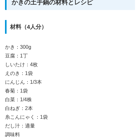
かきの土手鍋の材料とレシピ
材料（4人分）
かき：300g
豆腐：1丁
しいたけ：4枚
えのき：1袋
にんじん：1/3本
春菊：1袋
白菜：1/4株
白ねぎ：2本
糸こんにゃく：1袋
だし汁：適量
調味料