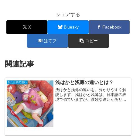
シェアする
X
Bluesky
Facebook
はてブ
コピー
関連記事
浅はかと浅薄の違いとは？
似た言葉の違い
浅はかと浅薄の違いを、分かりやすく解
説します。浅はかと浅薄は、日本語の表
現で似ていますが、微妙な違いがありま
す。浅はか（あさはか）未熟であること
や深く考えないことを指します。経験や
知識が不足しており、物事を十分に理解
していない状態を表します...