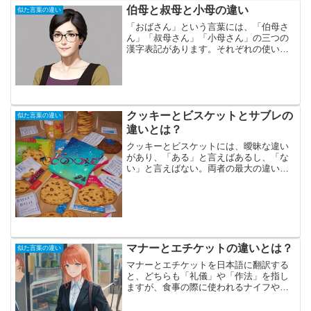
伯母と叔母と小母の違い
似た言葉の違い
「おばさん」という言葉には、「伯母さ
ん」「叔母さん」「小母さん」の三つの
漢字表記があります。それぞれの使い方
は、おじさんの漢字「伯父さん」「叔父
さん」「小父さん」と似ています。具体
的には、父親または母親の姉には「伯
母」、父親または母親の妹に...
クッキーとビスケットとサブレの
似た言葉の違い
違いとは？
クッキーとビスケットには、曖昧な違い
があり、「ある」と言えばあるし、「な
い」と言えばない。両者の最大の違い
は、呼称の違いにあります。日本では
「クッキー」や「ビスケット」と呼ばれ
るものが、アメリカでは両方を「クッキ
ー」と呼び、イギリスでは「ビ...
マナーとエチケットの違いとは？
似た言葉の違い
マナーとエチケットを日本語に翻訳する
と、どちらも「礼儀」や「作法」を指し
ますが、食事の際に使われるナイフやフ
ォークの取り扱いは「テーブルマナー」
と呼ばれ、食事中に不快な話題を避ける