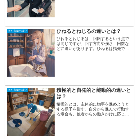
ことは「食事中のエチケット」とされま
す。これらは微妙に異なる...
ひねるとねじるの違いとは？
似た言葉の違い
ひねるとねじるは、回転するという点で
は同じですが、回す方向や強さ、回数な
どに違いがあります。ひねるは指先でつ
まんで回転させます。一方向に回転し、
軽く行います。また、一度だけ回すとい
う意味もあります。一方、ねじるは棒状
や糸状のものの両端をつか...
積極的と自発的と能動的の違いと
似た言葉の違い
は？
積極的とは、主体的に物事を進めようと
する様子を指す。自分から進んで行動す
る場合も、他者からの働きかけに応じて
動く場合も、また他者に働きかける場合
もあり、その文脈によって「自発的」や
「能動的」の意味も含む。積極的の反対
語は「消極的」であり、自...