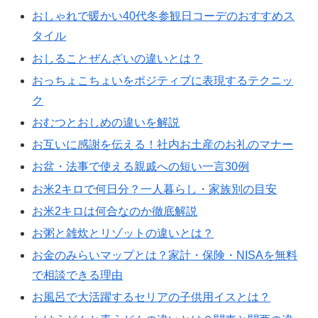
おしゃれで暖かい40代冬参観日コーデのおすすめス
タイル
おしることぜんざいの違いとは？
おっちょこちょいをポジティブに表現するテクニッ
ク
おむつとおしめの違いを解説
お互いに感謝を伝える！社内お土産のお礼のマナー
お盆・法事で使える親戚への短い一言30例
お米2キロで何日分？一人暮らし・家族別の目安
お米2キロは何合なのか徹底解説
お粥と雑炊とリゾットの違いとは？
お金のみらいマップとは？家計・保険・NISAを無料
で相談できる理由
お風呂で大活躍するセリアの子供用イスとは？