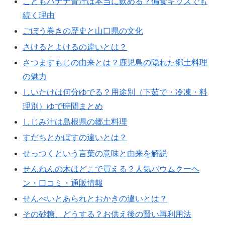
こどもバナナ青汁は本当に飲める？偏食キッズでも
続く理由
ごぼう巻きの歴史と山口県の文化
さけるとよけるの違いとは？
さつますもじの由来とは？鹿児島の隠れた郷土料理
の魅力
しいたけは何分ゆでる？用途別（下茹で・冷凍・料
理別）ゆで時間まとめ
しじみ汁は島根県の郷土料理
すだちとかぼすの違いとは？
せっつくという言葉の意味と由来を解説
せんねんの木はどこで買える？人気バウムクーヘ
ン・口コミ・通販情報
せんべいとあられとおかきの違いとは？
その砂糖、どうする？お供え後の賢い再利用法