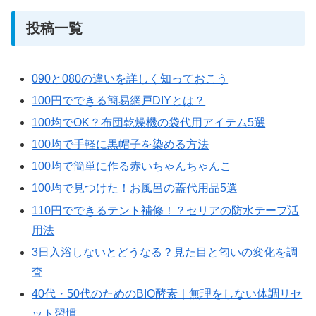
投稿一覧
090と080の違いを詳しく知っておこう
100円でできる簡易網戸DIYとは？
100均でOK？布団乾燥機の袋代用アイテム5選
100均で手軽に黒帽子を染める方法
100均で簡単に作る赤いちゃんちゃんこ
100均で見つけた！お風呂の蓋代用品5選
110円でできるテント補修！？セリアの防水テープ活
用法
3日入浴しないとどうなる？見た目と匂いの変化を調
査
40代・50代のためのBIO酵素｜無理をしない体調リセ
ット習慣