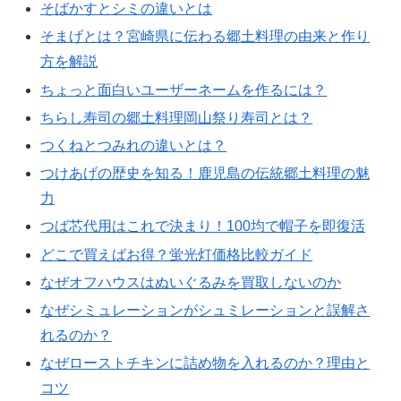
そばかすとシミの違いとは
そまげとは？宮崎県に伝わる郷土料理の由来と作り
方を解説
ちょっと面白いユーザーネームを作るには？
ちらし寿司の郷土料理岡山祭り寿司とは？
つくねとつみれの違いとは？
つけあげの歴史を知る！鹿児島の伝統郷土料理の魅
力
つば芯代用はこれで決まり！100均で帽子を即復活
どこで買えばお得？蛍光灯価格比較ガイド
なぜオフハウスはぬいぐるみを買取しないのか
なぜシミュレーションがシュミレーションと誤解さ
れるのか？
なぜローストチキンに詰め物を入れるのか？理由と
コツ