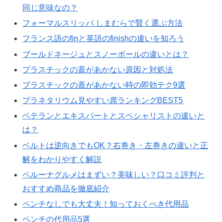
同じ意味なの？
フォーマルスリッパ しまむらで賢く選ぶ方法
フランス語のfinと英語のfinishの違いを知ろう
ブールドネージュとスノーボールの違いとは？
プラスチックの蓋があかない原因と対処法
プラスチックの蓋があかない時の即効テク9選
プラネタリウム見やすい席ランキングBEST5
ベテランとエキスパートとスペシャリストの違いと
は？
ベルトは逆向きでもOK？右巻き・左巻きの違いと正
解をわかりやすく解説
ベルーナグルメはまずい？美味しい？口コミ評判と
おすすめ商品を徹底紹介
ペンチなしでも大丈夫！知っておくべき代用品
ペンチの代用品5選