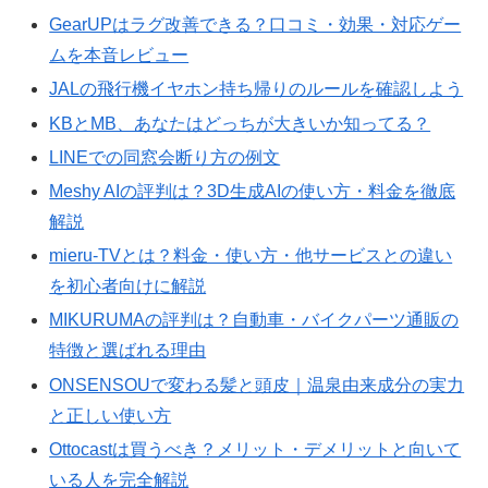
GearUPはラグ改善できる？口コミ・効果・対応ゲー
ムを本音レビュー
JALの飛行機イヤホン持ち帰りのルールを確認しよう
KBとMB、あなたはどっちが大きいか知ってる？
LINEでの同窓会断り方の例文
Meshy AIの評判は？3D生成AIの使い方・料金を徹底
解説
mieru-TVとは？料金・使い方・他サービスとの違い
を初心者向けに解説
MIKURUMAの評判は？自動車・バイクパーツ通販の
特徴と選ばれる理由
ONSENSOUで変わる髪と頭皮｜温泉由来成分の実力
と正しい使い方
Ottocastは買うべき？メリット・デメリットと向いて
いる人を完全解説