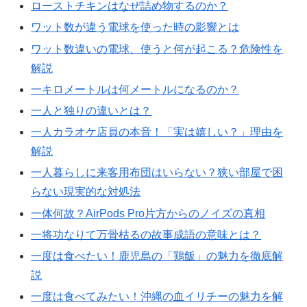
ローストチキンはなぜ詰め物するのか？
ワット数が違う電球を使った時の影響とは
ワット数違いの電球、使うと何が起こる？危険性を
解説
一キロメートルは何メートルになるのか？
一人と独りの違いとは？
一人カラオケ店員の本音！「実は嬉しい？」理由を
解説
一人暮らしに来客用布団はいらない？狭い部屋で困
らない現実的な対処法
一体何故？AirPods Pro片方からのノイズの真相
一将功なりて万骨枯るの故事成語の意味とは？
一度は食べたい！鹿児島の「鶏飯」の魅力を徹底解
説
一度は食べてみたい！沖縄の血イリチーの魅力を解