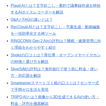
Plaud AIとは？文字起こし・要約で議事録作成を時短
するAIボイスレコーダーを解説
Q&AとFAQの違いとは？
RecCloud AIとは？文字起こし・字幕生成・動画編集
を一括効率化する神ツール
RINGCONN Gen 2 Airの評判は？睡眠・健康管理に向
く理由をわかりやすく紹介
Shokzの口コミは？骨伝導・オープンイヤーイヤホン
の特徴と選び方を解説
SkyeSiMの評判は？海外旅行で使う前に料金・使い
方・対応国を解説
Smartownerスマートゴミ箱の口コミは？センサー式
で手間ゼロ生活を実現
TRIPO AIとは？画像から3D生成できるAIの使い方・
料金・評判を徹底解説