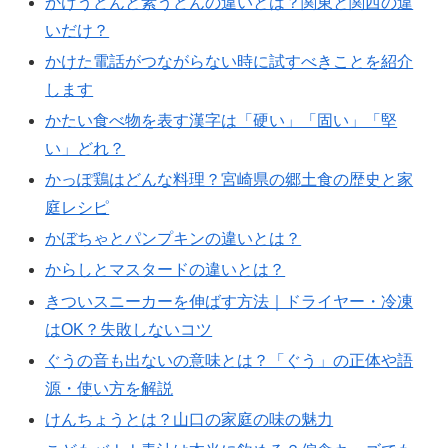
かけうどんと素うどんの違いとは？関東と関西の違
いだけ？
かけた電話がつながらない時に試すべきことを紹介
します
かたい食べ物を表す漢字は「硬い」「固い」「堅
い」どれ？
かっぽ鶏はどんな料理？宮崎県の郷土食の歴史と家
庭レシピ
かぼちゃとパンプキンの違いとは？
からしとマスタードの違いとは？
きついスニーカーを伸ばす方法｜ドライヤー・冷凍
はOK？失敗しないコツ
ぐうの音も出ないの意味とは？「ぐう」の正体や語
源・使い方を解説
けんちょうとは？山口の家庭の味の魅力