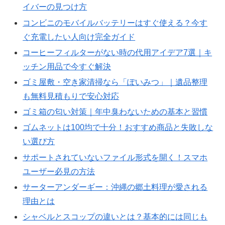
イバーの見つけ方
コンビニのモバイルバッテリーはすぐ使える？今す
ぐ充電したい人向け完全ガイド
コーヒーフィルターがない時の代用アイデア7選｜キ
ッチン用品で今すぐ解決
ゴミ屋敷・空き家清掃なら「ぽいみつ」｜遺品整理
も無料見積もりで安心対応
ゴミ箱の匂い対策｜年中臭わないための基本と習慣
ゴムネットは100均で十分！おすすめ商品と失敗しな
い選び方
サポートされていないファイル形式を開く！スマホ
ユーザー必見の方法
サーターアンダーギー：沖縄の郷土料理が愛される
理由とは
シャベルとスコップの違いとは？基本的には同じも