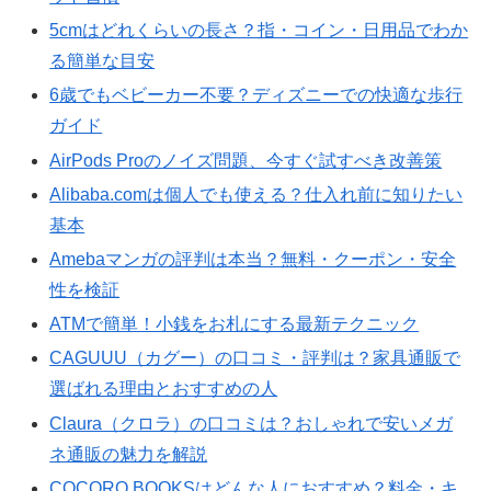
5cmはどれくらいの長さ？指・コイン・日用品でわか
る簡単な目安
6歳でもベビーカー不要？ディズニーでの快適な歩行
ガイド
AirPods Proのノイズ問題、今すぐ試すべき改善策
Alibaba.comは個人でも使える？仕入れ前に知りたい
基本
Amebaマンガの評判は本当？無料・クーポン・安全
性を検証
ATMで簡単！小銭をお札にする最新テクニック
CAGUUU（カグー）の口コミ・評判は？家具通販で
選ばれる理由とおすすめの人
Claura（クロラ）の口コミは？おしゃれで安いメガ
ネ通販の魅力を解説
COCORO BOOKSはどんな人におすすめ？料金・キ