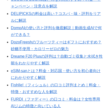
ャンペーン・注意点を解説
DELIPICKSの料金は高い？コスパ・味・評判をリア
ルに解説
DomoAIの使い方と評判を徹底解説｜動画生成AIで何
ができる？
DozoFreeshのフルーツティーはギフトにおすすめ？
砂糖不使用・カロリーゼロの魅力
Dreame F20 Plusの評判は？自動ゴミ収集と水拭き性
能をわかりやすく解説
eSIM-sanとは？料金・対応国・使い方を初心者向け
にわかりやすく解説
Fishlle!（フィシュル）の口コミ評判まとめ｜料金・
特徴・おすすめな人を解説
FURDI（ファディー）の口コミ・料金は？女性専用
AIジムの特徴と向いている人