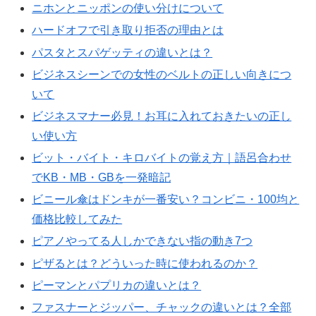
ニホンとニッポンの使い分けについて
ハードオフで引き取り拒否の理由とは
パスタとスパゲッティの違いとは？
ビジネスシーンでの女性のベルトの正しい向きにつ
いて
ビジネスマナー必見！お耳に入れておきたいの正し
い使い方
ビット・バイト・キロバイトの覚え方｜語呂合わせ
でKB・MB・GBを一発暗記
ビニール傘はドンキが一番安い？コンビニ・100均と
価格比較してみた
ピアノやってる人しかできない指の動き7つ
ピザるとは？どういった時に使われるのか？
ピーマンとパプリカの違いとは？
ファスナーとジッパー、チャックの違いとは？全部