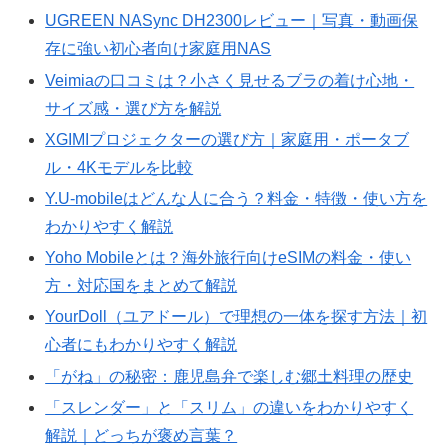
UGREEN NASync DH2300レビュー｜写真・動画保
存に強い初心者向け家庭用NAS
Veimiaの口コミは？小さく見せるブラの着け心地・
サイズ感・選び方を解説
XGIMIプロジェクターの選び方｜家庭用・ポータブ
ル・4Kモデルを比較
Y.U-mobileはどんな人に合う？料金・特徴・使い方を
わかりやすく解説
Yoho Mobileとは？海外旅行向けeSIMの料金・使い
方・対応国をまとめて解説
YourDoll（ユアドール）で理想の一体を探す方法｜初
心者にもわかりやすく解説
「がね」の秘密：鹿児島弁で楽しむ郷土料理の歴史
「スレンダー」と「スリム」の違いをわかりやすく
解説｜どっちが褒め言葉？