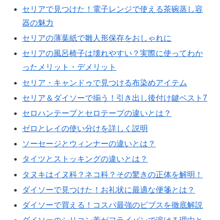
セリアで見つけた！電子レンジで使える茶碗蒸し容
器の魅力
セリアの薄葉紙で雛人形保存をおしゃれに
セリアの風呂椅子は壊れやすい？実際に使ってわか
ったメリット・デメリット
セリア・キャンドゥで見つける布染めアイテム
セリア＆ダイソーで揃う！引き出し後付け鍵ベスト7
セロハンテープとセロテープの違いとは？
ゼロとレイの使い分けを詳しく説明
ソーセージとウィンナーの違いとは？
タイツとストッキングの違いとは？
タヌキはイヌ科？ネコ科？その驚きの正体を解明！
ダイソーで見つけた！お礼状に最適な便箋とは？
ダイソーで買える！コスパ最強のビブスを徹底解説