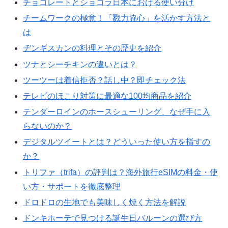
チョコレートとショコラ日本における使い分け
チームワークの極意！「戮力協心」を活かす方法と
は
ヂンギスカンの料理とその歴史を紹介
ツナとシーチキンの違いとは？
ツーツーは着信拒否？話し中？即チェック法
テレビのほこり対策に最適な100均商品を紹介
テンダーロインのホースシューリング、なぜ手に入
らないのか？
デジタルツイートとは？どういった使い方を指すの
か？
トリファ（trifa）の評判は？海外旅行eSIMの料金・使
い方・サポートを徹底整理
ドロドロの生地でも美味しく焼く方法を解説
ドンキホーテで見つける誕生日バルーンの選び方