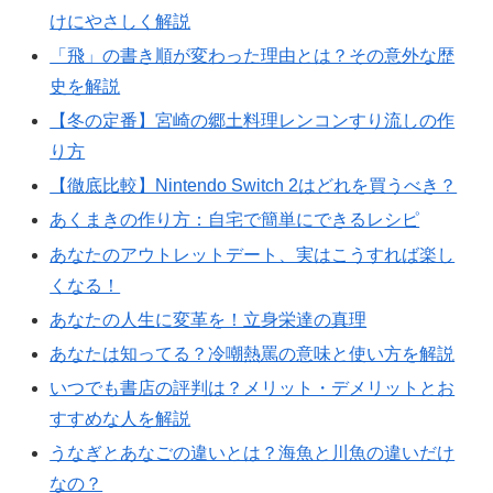
けにやさしく解説
「飛」の書き順が変わった理由とは？その意外な歴
史を解説
【冬の定番】宮崎の郷土料理レンコンすり流しの作
り方
【徹底比較】Nintendo Switch 2はどれを買うべき？
あくまきの作り方：自宅で簡単にできるレシピ
あなたのアウトレットデート、実はこうすれば楽し
くなる！
あなたの人生に変革を！立身栄達の真理
あなたは知ってる？冷嘲熱罵の意味と使い方を解説
いつでも書店の評判は？メリット・デメリットとお
すすめな人を解説
うなぎとあなごの違いとは？海魚と川魚の違いだけ
なの？