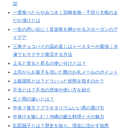
説
一度食べたらやみつき｜宮崎名物・千切り大根のま
だか漬けとは
一生の思い出に！音楽祭を輝かせるスローガンのア
イデア
三角チョコパイの温め直しはトースターが最強｜冷
凍でもサクサク復活する方法
上ると登ると昇るの使い分けとは？
上司からお菓子を頂いた際のお礼メールのポイント
上級国民とは？どういった状態を指すのか？
不当とは？不当の意味や使い方を紹介
丘と岡の違いとは？
中央？後方？プラネタリウムいい席の選び方
中身汁を愉しむ！沖縄の郷土料理とその魅力
乱臣賊子とは？歴史を知り、現在に活かす知恵