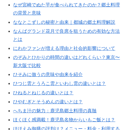
なぜ宮崎でぬた芋が食べられてきたのか？郷土料理
の背景と意味
ななとこずしの秘密と由来｜都城の郷土料理解説
なんばグランド花月で良席を狙うための有効な方法
とは
にわかファンが増える理由と社会的影響について
のぞみとひかりの時間の違いはどれくらい？東京〜
新大阪で比較
ひそみに倣うの意味や由来を紹介
ひつじ雲とうろこ雲といわし雲の違いとは？
ひねるとねじるの違いとは？
ひやむぎとそうめんの違いとは？
へちま汁の魅力：鹿児島郷土料理の真髄
ほくほく感満載！鹿児島名物からいもご飯とは？
ほほえみ御膳の評判は？メニュー・料金・利用する