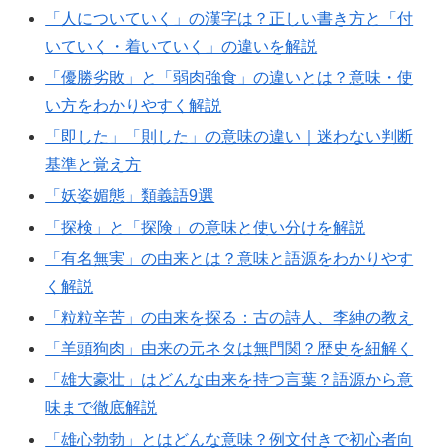
「人についていく」の漢字は？正しい書き方と「付
いていく・着いていく」の違いを解説
「優勝劣敗」と「弱肉強食」の違いとは？意味・使
い方をわかりやすく解説
「即した」「則した」の意味の違い｜迷わない判断
基準と覚え方
「妖姿媚態」類義語9選
「探検」と「探険」の意味と使い分けを解説
「有名無実」の由来とは？意味と語源をわかりやす
く解説
「粒粒辛苦」の由来を探る：古の詩人、李紳の教え
「羊頭狗肉」由来の元ネタは無門関？歴史を紐解く
「雄大豪壮」はどんな由来を持つ言葉？語源から意
味まで徹底解説
「雄心勃勃」とはどんな意味？例文付きで初心者向