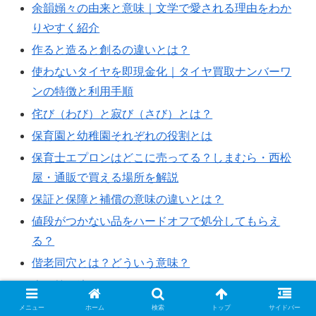
余韻嫋々の由来と意味｜文学で愛される理由をわか
りやすく紹介
作ると造ると創るの違いとは？
使わないタイヤを即現金化｜タイヤ買取ナンバーワ
ンの特徴と利用手順
侘び（わび）と寂び（さび）とは？
保育園と幼稚園それぞれの役割とは
保育士エプロンはどこに売ってる？しまむら・西松
屋・通販で買える場所を解説
保証と保障と補償の意味の違いとは？
値段がつかない品をハードオフで処分してもらえ
る？
偕老同穴とは？どういう意味？
傘と笠の違いとは？
傾城の由来とは？
メニュー
ホーム
検索
トップ
サイドバー